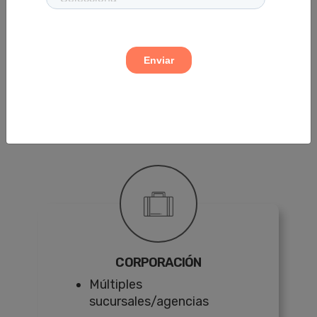
Nos encargamos de
facilitar los cobros
en
el mercado tradicional
CORPORACIÓN
Múltiples
sucursales/agencias